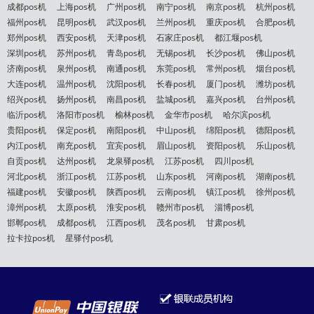
成都pos机
上海pos机
广州pos机
南宁pos机
南京pos机
杭州pos机
福州pos机
昆明pos机
武汉pos机
兰州pos机
重庆pos机
合肥pos机
郑州pos机
西安pos机
天津pos机
石家庄pos机
都江堰pos机
深圳pos机
苏州pos机
青岛pos机
无锡pos机
长沙pos机
佛山pos机
济南pos机
泉州pos机
南通pos机
东莞pos机
常州pos机
烟台pos机
大连pos机
温州pos机
沈阳pos机
长春pos机
厦门pos机
潍坊pos机
绍兴pos机
扬州pos机
南昌pos机
盐城pos机
嘉兴pos机
台州pos机
临沂pos机
洛阳市pos机
榆林pos机
金华市pos机
哈尔滨pos机
贵阳pos机
保定pos机
南阳pos机
中山pos机
绵阳pos机
德阳pos机
内江pos机
南充pos机
宜宾pos机
眉山pos机
资阳pos机
乐山pos机
自贡pos机
达州pos机
龙泉驿pos机
江苏pos机
四川pos机
河北pos机
浙江pos机
江苏pos机
山东pos机
河南pos机
湖南pos机
福建pos机
安徽pos机
陕西pos机
云南pos机
镇江pos机
徐州pos机
漳州pos机
太原pos机
淮安pos机
赣州市pos机
淄博pos机
邯郸pos机
成都pos机
江西pos机
茂名pos机
甘肃pos机
拉卡拉pos机
星驿付pos机